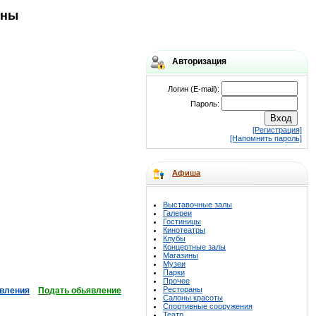
оны
Авторизация
Логин (E-mail):
Пароль:
[Регистрация]
[Напомнить пароль]
Афиша
Выставочные залы
Галереи
Гостиницы
Кинотеатры
Клубы
Концертные залы
Магазины
Музеи
Парки
Прочее
Рестораны
вления
Подать обьявление
Салоны красоты
Спортивные сооружения
Театр