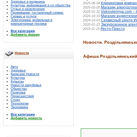
Здоровье и медицина
Клининговая компа
2025-06-04
Культура, информация и со-общества
Магазин электротех
2025-02-05
Отдых и развлечения
Vidnovlennya.com – 
2025-01-31
Проживание, гостиничный сервис
Магазин аудиотехни
2024-10-10
Сервис и услуги
Электроника, мобильная и
Сервисный Центр И
2024-10-03
компьютерная техника
Экскурсионное аген
2020-01-23
Ресто-Престо
2019-11-15
Все категории
Добавить фирму
Новости. Роздільнянськ
Новости
Афиша Роздільнянський
Авто
Здоровье
Киевские Новости
Культура
Курьезы
Новости зарубежья
Общество
Политика
Происшествия
Спорт
Технологии
Экономика
Все категории
Добавить новость