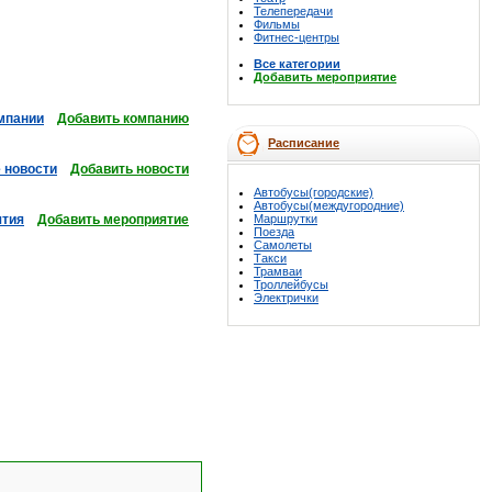
Телепередачи
Фильмы
Фитнес-центры
Все категории
Добавить мероприятие
мпании
Добавить компанию
Расписание
 новости
Добавить новости
Автобусы(городские)
Автобусы(междугородние)
ятия
Добавить мероприятие
Маршрутки
Поезда
Самолеты
Такси
Трамваи
Троллейбусы
Электрички