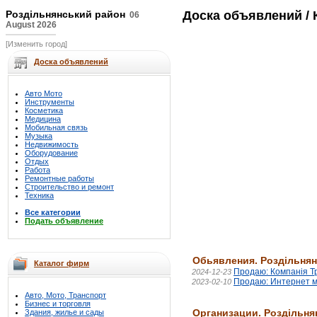
Роздільнянський район
Доска объявлений
/ 
06
August 2026
[Изменить город]
Доска объявлений
Авто Мото
Инструменты
Косметика
Медицина
Мобильная связь
Музыка
Недвижимость
Оборудование
Отдых
Работа
Ремонтные работы
Строительство и ремонт
Техника
Все категории
Подать объявление
Обьявления. Роздільня
Каталог фирм
Продаю: Компанія Тр
2024-12-23
Продаю: Интернет м
2023-02-10
Авто, Мото, Транспорт
Бизнес и торговля
Организации. Роздільня
Здания, жилье и сады