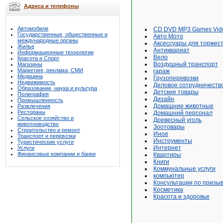
Адреса и телефоны
Автомобили
CD DVD MP3 Games Vid
Государственные, общественные и
Авто Мото
международные органы
Аксессуары для торжес
Жилье
Антиквариат
Информационные технологии
Вело
Красота и Спорт
Воздушный транспорт
Магазины
Маркетинг, реклама, СМИ
гараж
Медицина
Грузоперевозки
Недвижимость
Деловое сотрудничеств
Образование, наука и культура
Детские товары
Полиграфия
Дизайн
Промышленность
Домашние животные
Развлечения
Рестораны
Домашний персонал
Сельское хозяйство и
Древесный уголь
животноводство
Зоотовары
Строительство и ремонт
Иное
Транспорт и перевозки
Инструменты
Туристические услуги
Интернет
Услуги
Финансовые компании и банки
Квартиры
Книги
Коммунальные услуги
компьютер
Консультации по призы
Косметика
Красота и здоровье