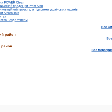
ния POWER Clean
нической продукции Prom Stab
Інноваційний проєкт для підтримки українських медиків
ки StereoHata
нтех
тство Везде Успеем
Все ко
ий район
Все
 район
Все меропри