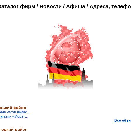
Каталог фирм / Новости / Афиша / Адреса, телеф
нський район
анс-Хоуп надає...
агазин «Mops»...
Все объя
нський район