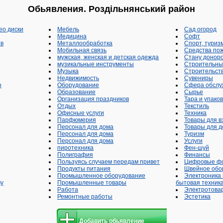
Обьявления. Роздільнянський район
eo диски
Мебель
Сад огород
Медицина
Софт
тв
Металлообработка
Спорт, туриз
Мобильная связь
Средства по
мужская, женская и детская одежда
Стану доноро
музикальные инструменты
Строительны
Музыка
Строительств
Недвижимость
Сувениры
о
Оборудование
Сфера обслу
Образование
Сырье
Организация праздников
Тара и упаков
Отдых
Текстиль
Офисные услуги
Техника
Парфюмерия
Товары для в
Персонал для дома
Товары для д
Персонал для дома
Туризм
Персонал для дома
Услуги
пиротехника
Фен-шуй
Полиграфия
Финансы
Пользуясь случаем передам привет
Цифровые ф
Продукты питания
Швейное обо
Промышленное оборудование
Электроника
ву
Промышленные товары
бытовая техник
Работа
Электротова
Ремонтные работы
Эстетика
Добавить обьявление