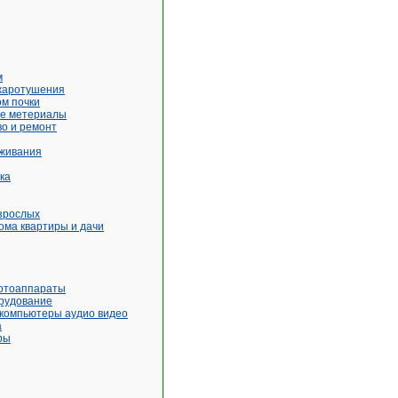
м
жаротушения
м почки
е метериалы
о и ремонт
живания
ка
зрослых
ома квартиры и дачи
отоаппараты
рудование
 компьютеры аудио видео
а
ры