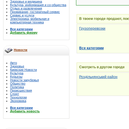
Здоровье и медицина
Культура, информация и со-общества
Отдых и развлечения
Проживание, гостиничный сервис
Сервис и услуги
В твоем городе продают, по
Электроника, мобильная и
компьютерная техника
Грузоперевозки
Все категории
Добавить фирму
Все категории
Новости
Авто
Здоровье
Смотреть в другом городе
Киевские Новости
Культура
Курьезы
Роздільнянський район
Новости зарубежья
Общество
Политика
Происшествия
Спорт
Технологии
Экономика
Все категории
Добавить новость