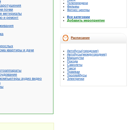
м
Телепередачи
жаротушения
Фильмы
м почки
Фитнес-центры
е метериалы
Все категории
о и ремонт
Добавить мероприятие
живания
ка
Расписание
зрослых
ома квартиры и дачи
Автобусы(городские)
Автобусы(междугородние)
Маршрутки
Поезда
Самолеты
Такси
отоаппараты
Трамваи
рудование
Троллейбусы
 компьютеры аудио видео
Электрички
а
ры