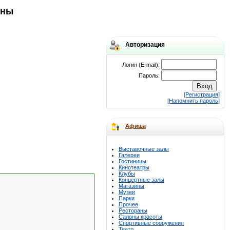
оны
Авторизация
Логин (E-mail):
Пароль:
[Регистрация]
[Напомнить пароль]
Афиша
Выставочные залы
Галереи
Гостиницы
Кинотеатры
Клубы
Концертные залы
Магазины
Музеи
Парки
Прочее
Рестораны
Салоны красоты
Спортивные сооружения
Театр