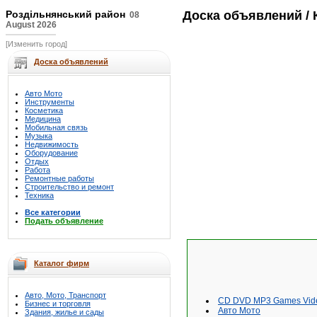
Роздільнянський район
Доска объявлений
/ 
08
August 2026
[Изменить город]
Доска объявлений
Авто Мото
Инструменты
Косметика
Медицина
Мобильная связь
Музыка
Недвижимость
Оборудование
Отдых
Работа
Ремонтные работы
Строительство и ремонт
Техника
Все категории
Подать объявление
Каталог фирм
Авто, Мото, Транспорт
CD DVD MP3 Games Vid
Бизнес и торговля
Авто Мото
Здания, жилье и сады