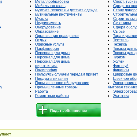
тв
Металлообработка
Спорт, туриз
Мобильная связь
Средства по
мужская, женская и детская одежда
Стану доноро
музикальные инструменты
Строительны
Музыка
Строительств
Недвижимость
Сувениры
о
Оборудование
Сфера обслу
Образование
Сырье
Организация праздников
Тара и упаков
Отдых
Текстиль
Офисные услуги
Техника
Парфюмерия
Товары для в
Персонал для дома
Товары для д
Персонал для дома
Туризм
Персонал для дома
Услуги
пиротехника
Фен-шуй
Полиграфия
Финансы
Пользуясь случаем передам привет
Цифровые ф
Продукты питания
Швейное обо
Промышленное оборудование
Электроника
ву
Промышленные товары
бытовая техник
Работа
Электротова
Ремонтные работы
Эстетика
Подать объявление
купают