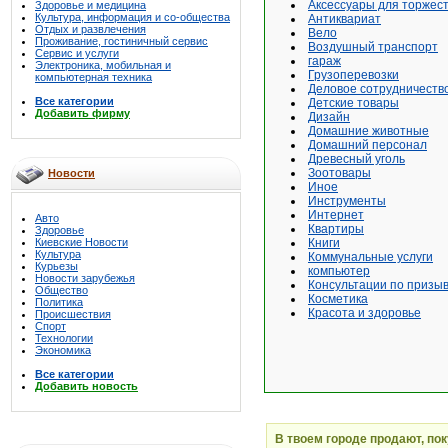
Аксессуары для торжес
Здоровье и медицина
Культура, информация и со-общества
Антиквариат
Отдых и развлечения
Вело
Проживание, гостиничный сервис
Воздушный транспорт
Сервис и услуги
гараж
Электроника, мобильная и
Грузоперевозки
компьютерная техника
Деловое сотрудничеств
Все категории
Детские товары
Добавить фирму
Дизайн
Домашние животные
Домашний персонал
Древесный уголь
Зоотовары
Новости
Иное
Инструменты
Интернет
Авто
Квартиры
Здоровье
Киевские Новости
Книги
Культура
Коммунальные услуги
Курьезы
компьютер
Новости зарубежья
Консультации по призы
Общество
Косметика
Политика
Красота и здоровье
Происшествия
Спорт
Технологии
Экономика
Все категории
Добавить новость
В твоем городе продают, по