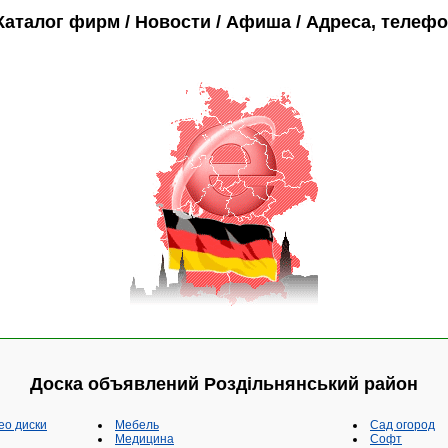
Каталог фирм / Новости / Афиша / Адреса, телеф
Доска объявлений Роздільнянський район
eo диски
Мебель
Сад огород
Медицина
Софт